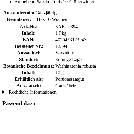
An hellem Platz bei 5 bis 10°C überwintern
Aussaattermin:
Ganzjährig
Keimdauer:
8 bis 16 Wochen
Art.-Nr.:
SAF-12394
Inhalt:
1 Pkg
EAN:
4055473123943
Hersteller-Nr.:
12394
Aussaatort:
Vorkultur
Standort:
Sonnige Lage
Botanische Bezeichnung:
Washingtonia robusta
Inhalt:
10 g
Erhältlich als:
Portionssaatgut
Aussaatzeit:
Ganzjährig
Rechtliche Informationen
Passend dazu