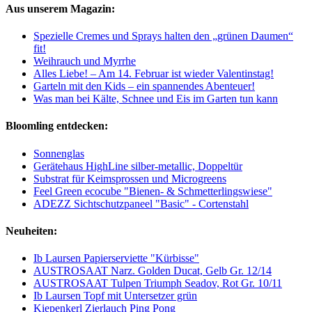
Aus unserem Magazin:
Spezielle Cremes und Sprays halten den „grünen Daumen“
fit!
Weihrauch und Myrrhe
Alles Liebe! – Am 14. Februar ist wieder Valentinstag!
Garteln mit den Kids – ein spannendes Abenteuer!
Was man bei Kälte, Schnee und Eis im Garten tun kann
Bloomling entdecken:
Sonnenglas
Gerätehaus HighLine silber-metallic, Doppeltür
Substrat für Keimsprossen und Microgreens
Feel Green ecocube "Bienen- & Schmetterlingswiese"
ADEZZ Sichtschutzpaneel "Basic" - Cortenstahl
Neuheiten:
Ib Laursen Papierserviette "Kürbisse"
AUSTROSAAT Narz. Golden Ducat, Gelb Gr. 12/14
AUSTROSAAT Tulpen Triumph Seadov, Rot Gr. 10/11
Ib Laursen Topf mit Untersetzer grün
Kiepenkerl Zierlauch Ping Pong