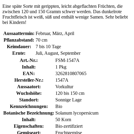
Eine späte Sorte mit gerippten, leicht abgeflachten Früchten, die
zwischen 120 und 150 Gramm schwer werden. Das dunkelrote
Fruchtfleisch ist weiß, süß und enthält wenige Samen. Sehr beliebt
bei Kindern!
Aussaattermin:
Februar, März, April
Pflanzabstand:
70 cm
Keimdauer:
7 bis 10 Tage
Ernte:
Juli, August, September
Art.-Nr.:
FSM-1547A
Inhalt:
1 Pkg
EAN:
3262810807065
Hersteller-Nr.:
1547A
Aussaatort:
Vorkultur
Wuchshöhe:
120 bis 150 cm
Standort:
Sonnige Lage
Kennzeichnungen:
Bio
Botanische Bezeichnung:
Solanum lycopersicum
Inhalt:
50 Korn
Eigenschaften:
Bio-zertifiziert
Gemüseart:
Fruchtgemüse