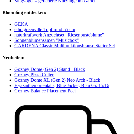
Singvögel – gefiederte Nützlinge im Garten
Bloomling entdecken:
GEKA
elho greenville Topf rund 55 cm
naturkraftwerk Anzuchtset "Riesenpusteblume"
Sonnenblumensamen "Musicbox"
GARDENA Classic Multifunktionsbrause Starter Set
Neuheiten:
Gozney Dome (Gen 2) Stand - Black
Gozney Pizza Cutter
Gozney Dome XL (Gen 2) Neo Arch - Black
Hyazinthen orientalis, Blue Jacket, Blau Gr. 15/16
Gozney Balance Placement Peel