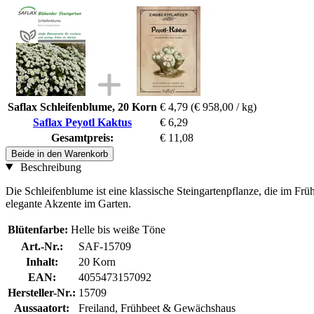
Saflax Schleifenblume, 20 Korn
€ 4,79
(€ 958,00 / kg)
Saflax Peyotl Kaktus
€ 6,29
Gesamtpreis:
€ 11,08
Beide in den Warenkorb
Beschreibung
Die Schleifenblume ist eine klassische Steingartenpflanze, die im Frü
elegante Akzente im Garten.
Blütenfarbe:
Helle bis weiße Töne
Art.-Nr.:
SAF-15709
Inhalt:
20 Korn
EAN:
4055473157092
Hersteller-Nr.:
15709
Aussaatort:
Freiland, Frühbeet & Gewächshaus