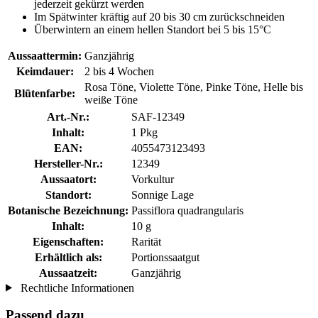
jederzeit gekürzt werden
Im Spätwinter kräftig auf 20 bis 30 cm zurückschneiden
Überwintern an einem hellen Standort bei 5 bis 15°C
Aussaattermin:
Ganzjährig
Keimdauer:
2 bis 4 Wochen
Rosa Töne, Violette Töne, Pinke Töne, Helle bis
Blütenfarbe:
weiße Töne
Art.-Nr.:
SAF-12349
Inhalt:
1 Pkg
EAN:
4055473123493
Hersteller-Nr.:
12349
Aussaatort:
Vorkultur
Standort:
Sonnige Lage
Botanische Bezeichnung:
Passiflora quadrangularis
Inhalt:
10 g
Eigenschaften:
Rarität
Erhältlich als:
Portionssaatgut
Aussaatzeit:
Ganzjährig
Rechtliche Informationen
Passend dazu