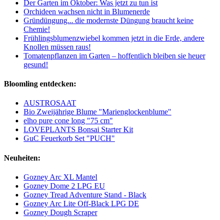
Der Garten im Oktober: Was jetzt zu tun ist
Orchideen wachsen nicht in Blumenerde
Gründüngung... die modernste Düngung braucht keine
Chemie!
Frühlingsblumenzwiebel kommen jetzt in die Erde, andere
Knollen müssen raus!
Tomatenpflanzen im Garten – hoffentlich bleiben sie heuer
gesund!
Bloomling entdecken:
AUSTROSAAT
Bio Zweijährige Blume "Marienglockenblume"
elho pure cone long "75 cm"
LOVEPLANTS Bonsai Starter Kit
GuC Feuerkorb Set "PUCH"
Neuheiten:
Gozney Arc XL Mantel
Gozney Dome 2 LPG EU
Gozney Tread Adventure Stand - Black
Gozney Arc Lite Off-Black LPG DE
Gozney Dough Scraper