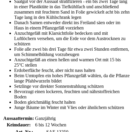
Saatgut vor der Aussaat stratifizieren - ein bis zwei Tage lang
in einer Plastiktüte in das Tiefkühlfach und anschließend
zusammen mit feuchtem Sand in Folie gewickelt acht bis zehn
Tage lang in den Kühlschrank legen
Danach Samen entweder direkt ins Freiland säen oder im
Haus in einem Pflanzgefäß vorziehen
Anzuchtgefäß mit Klarsichtfolie bedecken und mit
Luftlöchern versehen, um die Erde vor dem Austrocknen zu
schützen
Folie alle zwei bis drei Tage für etwa zwei Stunden entfernen,
um Schimmelbildung vorzubeugen
Anzuchtgefäß an einen hellen und warmen Ort mit 15 bis
25°C stellen
Erdoberfläche feucht, aber nicht nass halten
Beim Umtopfen ein hohes Pflanzgefäß wählen, da die Pflanze
lange Pfahlwurzeln bildet
Setzlinge vor direkter Sonnenstrahlung schützen
Bevorzugt einen lockeren, feuchten und nährstoffreichen
Boden
Boden gleichmäßig feucht halten
Junge Bäume im Winter mit Vlies oder ähnlichem schützen
Aussaattermin:
Ganzjährig
Keimdauer:
6 bis 12 Wochen
Art.-Nr.:
SAF-13250