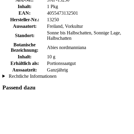
Inhalt:
1 Pkg
EAN:
4055473132501
Hersteller-Nr.:
13250
Aussaatort:
Freiland, Vorkultur
Sonne bis Halbschatten, Sonnige Lage,
Standort:
Halbschatten
Botanische
Abies nordmanniana
Bezeichnung:
Inhalt:
10 g
Erhältlich als:
Portionssaatgut
Aussaatzeit:
Ganzjährig
Rechtliche Informationen
Passend dazu