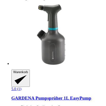
Warenkorb
5.0 (1)
GARDENA
Pumpsprüher 1L EasyPump