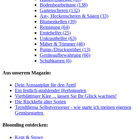
Bodenbearbeitung (138)
Gartenscheren (132)
Ast-, Heckenscheren & Sägen (33)
Blumenkellen (39)
Reinigung (64)
Erntehelfer (25)
Unkrauthelfer (63)
Mäher & Trimmer (46)
Pump-/Drucksprüher (13)
Geräteaufbewahrung (66)
Schubkarren (6)
Aus unserem Magazin:
Dein Aussaatplan für den April
Ein festlich-strahlender Herbstgarten
Vierblättriger Klee ... lassen Sie Ihr Glück wachsen!
Die Rückkehr alter Sorten
Trendthema Selbstversorger - wie starte ich meinen eigenen
Gemüsegarten
Bloomling entdecken:
Kent & Stowe