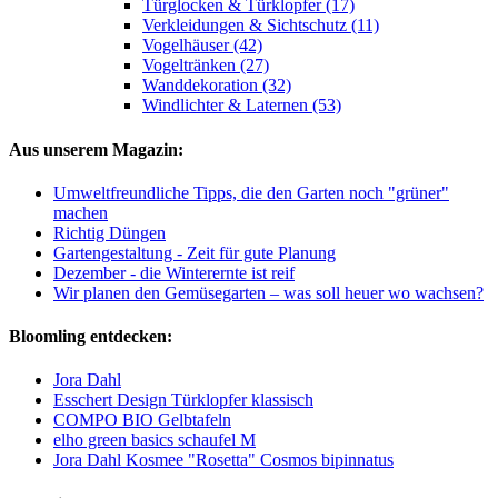
Türglocken & Türklopfer (17)
Verkleidungen & Sichtschutz (11)
Vogelhäuser (42)
Vogeltränken (27)
Wanddekoration (32)
Windlichter & Laternen (53)
Aus unserem Magazin:
Umweltfreundliche Tipps, die den Garten noch "grüner"
machen
Richtig Düngen
Gartengestaltung - Zeit für gute Planung
Dezember - die Winterernte ist reif
Wir planen den Gemüsegarten – was soll heuer wo wachsen?
Bloomling entdecken:
Jora Dahl
Esschert Design Türklopfer klassisch
COMPO BIO Gelbtafeln
elho green basics schaufel M
Jora Dahl Kosmee "Rosetta" Cosmos bipinnatus