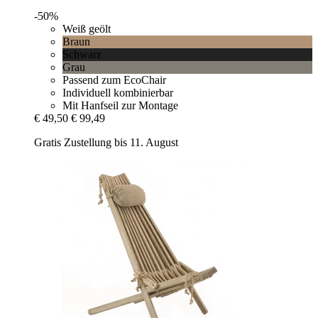
-50%
Weiß geölt
Braun
Schwarz
Grau
Passend zum EcoChair
Individuell kombinierbar
Mit Hanfseil zur Montage
€ 49,50
€ 99,49
Gratis Zustellung bis 11. August