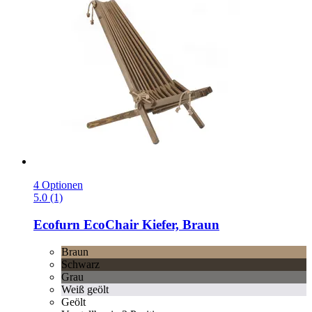
4 Optionen
5.0 (1)
Ecofurn
EcoChair Kiefer, Braun
Braun
Schwarz
Grau
Weiß geölt
Geölt