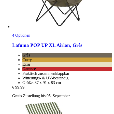
4 Optionen
Lafuma
POP UP XL Airlon, Grès
Grès
Curry
Ecru
Garance
Praktisch zusammenklappbar
Witterungs- & UV-beständig
Größe: 87 x 91 x 83 cm
€ 99,99
Gratis Zustellung bis 05. September