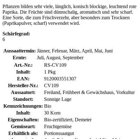
Pflanzen bilden sehr viele, länglich, konisch blockige, leuchtend rote
Paprika. Die Früchte sind dünnschalig, aromatisch und sehr scharf.
Eine Sorte, die zum Frischverzehr, aber besonders zum Trocknen
(Paprikapulver, scharf) verwendet wird.
Schärfegrad:
6
Aussaattermin:
Jänner, Februar, März, April, Mai, Juni
Ernte:
Juli, August, September
Art.-Nr.:
RS-CV109
Inhalt:
1 Pkg
EAN:
9120003551307
Hersteller-Nr.:
CV109
Aussaatort:
Freiland, Frühbeet & Gewächshaus, Vorkultur
Standort:
Sonnige Lage
Kennzeichnungen:
Bio
Inhalt:
30 Korn
Eigenschaften:
Bio-zertifiziert, Demeter
Gemüseart:
Fruchtgemüse
Erhältlich als:
Portionssaatgut