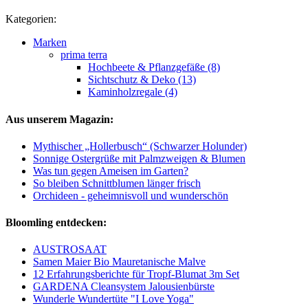
Kategorien:
Marken
prima terra
Hochbeete & Pflanzgefäße (8)
Sichtschutz & Deko (13)
Kaminholzregale (4)
Aus unserem Magazin:
Mythischer „Hollerbusch“ (Schwarzer Holunder)
Sonnige Ostergrüße mit Palmzweigen & Blumen
Was tun gegen Ameisen im Garten?
So bleiben Schnittblumen länger frisch
Orchideen - geheimnisvoll und wunderschön
Bloomling entdecken:
AUSTROSAAT
Samen Maier Bio Mauretanische Malve
12 Erfahrungsberichte für Tropf-Blumat 3m Set
GARDENA Cleansystem Jalousienbürste
Wunderle Wundertüte "I Love Yoga"