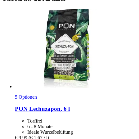
5 Optionen
PON
Lechuzapon, 6 l
Torffrei
6 - 8 Monate
Ideale Wurzelbelüftung
€ 9,99
(€ 1,67 / l)