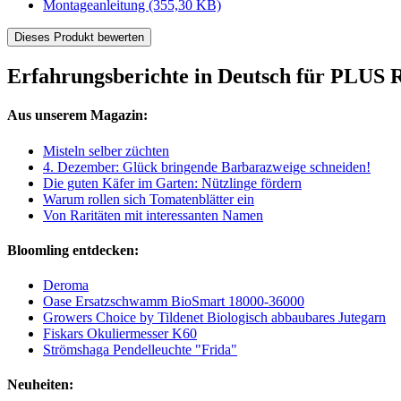
Montageanleitung
(355,30 KB)
Dieses Produkt bewerten
Erfahrungsberichte in Deutsch für PLUS 
Aus unserem Magazin:
Misteln selber züchten
4. Dezember: Glück bringende Barbarazweige schneiden!
Die guten Käfer im Garten: Nützlinge fördern
Warum rollen sich Tomatenblätter ein
Von Raritäten mit interessanten Namen
Bloomling entdecken:
Deroma
Oase Ersatzschwamm BioSmart 18000-36000
Growers Choice by Tildenet Biologisch abbaubares Jutegarn
Fiskars Okuliermesser K60
Strömshaga Pendelleuchte "Frida"
Neuheiten: