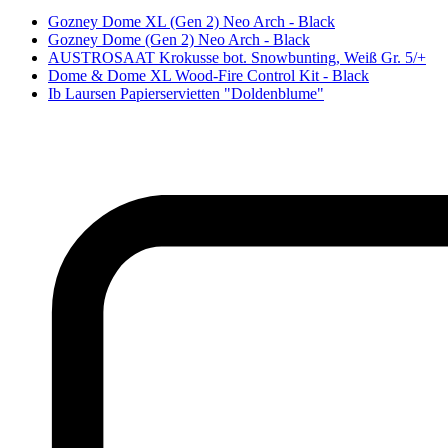
Gozney Dome XL (Gen 2) Neo Arch - Black
Gozney Dome (Gen 2) Neo Arch - Black
AUSTROSAAT Krokusse bot. Snowbunting, Weiß Gr. 5/+
Dome & Dome XL Wood-Fire Control Kit - Black
Ib Laursen Papierservietten "Doldenblume"