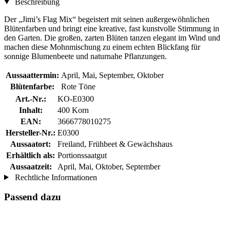
Beschreibung
Der „Jimi’s Flag Mix“ begeistert mit seinen außergewöhnlichen
Blütenfarben und bringt eine kreative, fast kunstvolle Stimmung in
den Garten. Die großen, zarten Blüten tanzen elegant im Wind und
machen diese Mohnmischung zu einem echten Blickfang für
sonnige Blumenbeete und naturnahe Pflanzungen.
Aussaattermin:
April, Mai, September, Oktober
Blütenfarbe:
Rote Töne
Art.-Nr.:
KO-E0300
Inhalt:
400 Korn
EAN:
3666778010275
Hersteller-Nr.:
E0300
Aussaatort:
Freiland, Frühbeet & Gewächshaus
Erhältlich als:
Portionssaatgut
Aussaatzeit:
April, Mai, Oktober, September
Rechtliche Informationen
Passend dazu