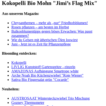
Kokopelli Bio Mohn "Jimi’s Flag Mix"
Aus unserem Magazin:
Chrysanthemen – mehr als „nur“ Friedhofsblumen!
Rosen pflanzen – am besten im Herbst
Balkonblumentipps gegen böses Erwachen: Was passt
zusammen?
Wie du Gelsen mit ätherischen Ölen loswirst
Juni - Jetzt ist es Zeit für Pflanzenpflege
Bloomling entdecken:
Kokopelli
LIVLIG Kunststoff Gartenspritze - einzeln
AMAZONAS Aufhängung Smartrope white
Arche Noah Bio Küchenzwiebel "Rote Wiener"
Sativa Bio Fingersalat grün "Cocarde"
Neuheiten:
AUSTROSAAT Wintersteckzwiebel Trio Mischung
Gozney Thermometer