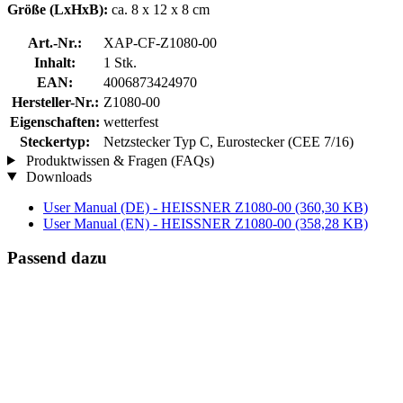
Größe (LxHxB):
ca. 8 x 12 x 8 cm
Art.-Nr.:
XAP-CF-Z1080-00
Inhalt:
1 Stk.
EAN:
4006873424970
Hersteller-Nr.:
Z1080-00
Eigenschaften:
wetterfest
Steckertyp:
Netzstecker Typ C, Eurostecker (CEE 7/16)
Produktwissen & Fragen (FAQs)
Downloads
User Manual (DE) - HEISSNER Z1080-00
(360,30 KB)
User Manual (EN) - HEISSNER Z1080-00
(358,28 KB)
Passend dazu