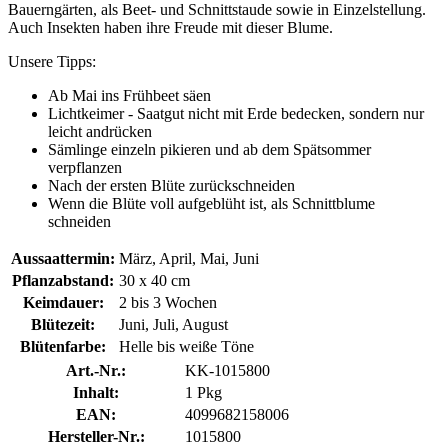
Bauerngärten, als Beet- und Schnittstaude sowie in Einzelstellung.
Auch Insekten haben ihre Freude mit dieser Blume.
Unsere Tipps:
Ab Mai ins Frühbeet säen
Lichtkeimer - Saatgut nicht mit Erde bedecken, sondern nur
leicht andrücken
Sämlinge einzeln pikieren und ab dem Spätsommer
verpflanzen
Nach der ersten Blüte zurückschneiden
Wenn die Blüte voll aufgeblüht ist, als Schnittblume
schneiden
Aussaattermin:
März, April, Mai, Juni
Pflanzabstand:
30 x 40 cm
Keimdauer:
2 bis 3 Wochen
Blütezeit:
Juni, Juli, August
Blütenfarbe:
Helle bis weiße Töne
Art.-Nr.:
KK-1015800
Inhalt:
1 Pkg
EAN:
4099682158006
Hersteller-Nr.:
1015800