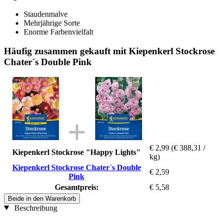
Staudenmalve
Mehrjährige Sorte
Enorme Farbenvielfalt
Häufig zusammen gekauft mit Kiepenkerl Stockrose
Chater´s Double Pink
€ 2,99
(€ 388,31 /
Kiepenkerl Stockrose "Happy Lights"
kg)
Kiepenkerl Stockrose Chater´s Double
€ 2,59
Pink
Gesamtpreis:
€ 5,58
Beide in den Warenkorb
Beschreibung