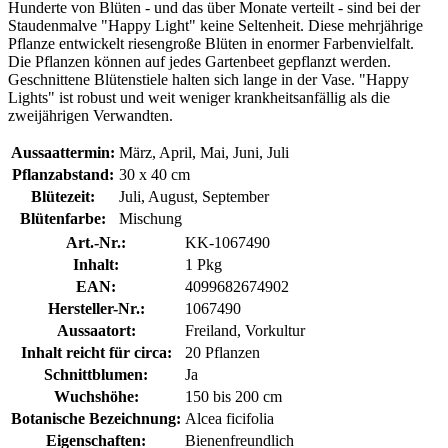
Hunderte von Blüten - und das über Monate verteilt - sind bei der
Staudenmalve "Happy Light" keine Seltenheit. Diese mehrjährige
Pflanze entwickelt riesengroße Blüten in enormer Farbenvielfalt.
Die Pflanzen können auf jedes Gartenbeet gepflanzt werden.
Geschnittene Blütenstiele halten sich lange in der Vase. "Happy
Lights" ist robust und weit weniger krankheitsanfällig als die
zweijährigen Verwandten.
Aussaattermin:
März, April, Mai, Juni, Juli
Pflanzabstand:
30 x 40 cm
Blütezeit:
Juli, August, September
Blütenfarbe:
Mischung
Art.-Nr.:
KK-1067490
Inhalt:
1 Pkg
EAN:
4099682674902
Hersteller-Nr.:
1067490
Aussaatort:
Freiland, Vorkultur
Inhalt reicht für circa:
20 Pflanzen
Schnittblumen:
Ja
Wuchshöhe:
150 bis 200 cm
Botanische Bezeichnung:
Alcea ficifolia
Eigenschaften:
Bienenfreundlich