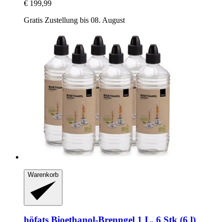
€ 199,99
Gratis Zustellung bis 08. August
Warenkorb
höfats
Bioethanol-​Brenngel 1 L, 6 Stk (6 l)