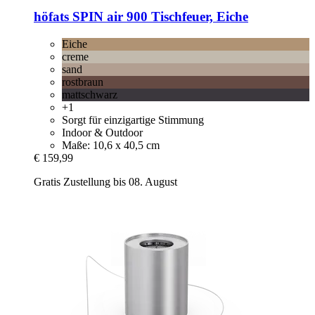
höfats
SPIN air 900 Tischfeuer, Eiche
Eiche
creme
sand
rostbraun
mattschwarz
+1
Sorgt für einzigartige Stimmung
Indoor & Outdoor
Maße: 10,6 x 40,5 cm
€ 159,99
Gratis Zustellung bis 08. August