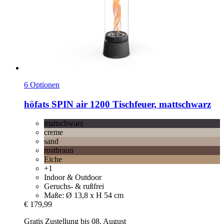
6 Optionen
höfats
SPIN air 1200 Tischfeuer, mattschwarz
mattschwarz
creme
sand
rostbraun
Eiche
+1
Indoor & Outdoor
Geruchs- & rußfrei
Maße: Ø 13,8 x H 54 cm
€ 179,99
Gratis Zustellung bis 08. August