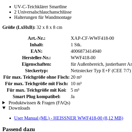
UV-C-Teichklärer Smartline
2 Universalschlauchanschlüsse
Halterungen für Wandmontage
Größe (LxHxB):
32 x 8 x 8 cm
Art.-Nr.:
XAP-CF-WWF418-00
Inhalt:
1 Stk.
EAN:
4006873414940
Hersteller-Nr.:
WWF418-00
Eigenschaften:
für Außenbereich, justierbarer An
Steckertyp:
Netzstecker Typ E+F (CEE 7/7)
Für max. Teichgröße ohne Fisch:
20 m³
Für max. Teichgröße mit Fisch:
10 m³
Für max. Teichgröße mit Koi:
5 m³
Smart Plug kompatibel:
Ja
Produktwissen & Fragen (FAQs)
Downloads
User Manual (ML) - HEISSNER WWF418-00
(8,12 MB)
Passend dazu