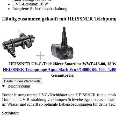
UVC-Leistung: 18 W
Integrierte Sicherheitsabschaltung
Häufig zusammen gekauft mit HEISSNER Teichpumpe
HEISSNER UV-C-Teichklärer Smartline WWF418-00, 18 
HEISSNER Teichpumpe Aqua Stark Eco P1400E-00, 700 - 1.400
Gesamtpreis:
Beide in den Warenkorb
Beschreibung
Dieser leistungsstarke UVC-Teichklärer von HEISSNER ist die ideal
Durch die UV-Bestrahlung verklumpen Schwebealgen, sodass diese a
im Wasser und schafft so optimale Lebensbedingungen für deine Tei
Setinhalt: