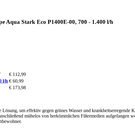
 Aqua Stark Eco P1400E-00, 700 - 1.400 l/h
W
€ 112,99
 l/h
€ 60,99
€ 173,98
e Lösung, um effektiv gegen grünes Wasser und krankheitserregende K
nschließend mühelos von herkömmlichen Filtermedien aufgefangen wer
chbewohner.