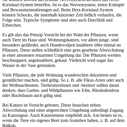
Kreislauf-System betreffen. Ist es das Nervensystem, treten Krämpfe
und Bewusstseinsstörungen auf. Beim Herz-Kreislauf-System
können Schocks, die innerhalb kürzester Zeit tödlich verlaufen, die
Folge sein. Typische Symptome sind aber auch Durchfall und
Erbrechen.
Es gilt also das Prinzip Vorsicht bei der Wahl der Pflanzen, wenn
auch Tiere im Haus sind. Wohnungskatzen, vor allem junge, sind
besonders gefährdet, auch Hundewelpen knabbern öfter einmal an
Pflanzen. Diese stellen schließlich eine gern gesehene Abwechslung
in einer ansonsten reizarmen Umgebung dar. Die Pflanzen werden
beschnuppert, angeknabbert, gekaut. Vielleicht wird sogar das
Wasser in der Vase getrunken.
Viele Pflanzen, die jede Wohnung wunderschön dekorieren und
gemütlicher machen, sind giftig. So z. B. alle Fikus-Arten oder auch
der Weihnachtsstern. Tierbesitzerinnen und -besitzer sollten daran
denken, dass Garten- und Wildpflanzen wie Eibe, Rhododendron
oder Buchsbaum auch giftig sind.
Bei Katzen ist Vorsicht geboten. Diese brauchen neben
Abwechslung und einer artgerechten Umgebung unbedingt Zugang
zu Katzengras. Auch Katzenminze empfiehlt sich. Am besten ist es,
wenn die Tiere ein eigenes Beet zum Austoben haben, z. B. auf dem
Balkon.