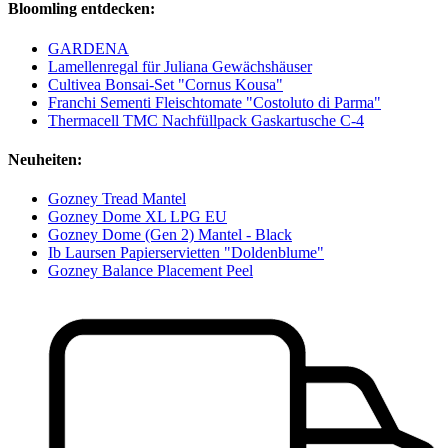
Bloomling entdecken:
GARDENA
Lamellenregal für Juliana Gewächshäuser
Cultivea Bonsai-Set "Cornus Kousa"
Franchi Sementi Fleischtomate "Costoluto di Parma"
Thermacell TMC Nachfüllpack Gaskartusche C-4
Neuheiten:
Gozney Tread Mantel
Gozney Dome XL LPG EU
Gozney Dome (Gen 2) Mantel - Black
Ib Laursen Papierservietten "Doldenblume"
Gozney Balance Placement Peel