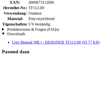
EAN:
4006873112006
Hersteller-Nr.:
TF112-00
Verwendung:
Outdoor
Material:
Polyvinylchlorid
Eigenschaften:
UV-beständig
Produktwissen & Fragen (FAQs)
Downloads
User Manual (ML) - HEISSNER TF112-00
(93,77 KB)
Passend dazu