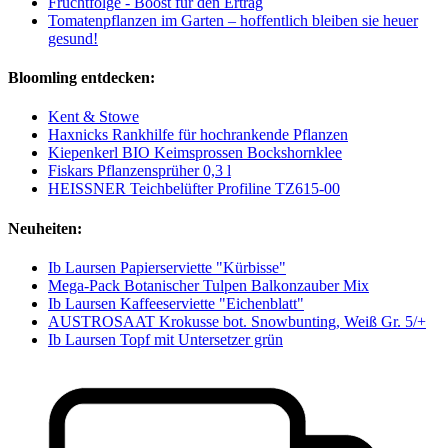
Fruchtfolge - Boost für den Ertrag
Tomatenpflanzen im Garten – hoffentlich bleiben sie heuer
gesund!
Bloomling entdecken:
Kent & Stowe
Haxnicks Rankhilfe für hochrankende Pflanzen
Kiepenkerl BIO Keimsprossen Bockshornklee
Fiskars Pflanzensprüher 0,3 l
HEISSNER Teichbelüfter Profiline TZ615-00
Neuheiten:
Ib Laursen Papierserviette "Kürbisse"
Mega-Pack Botanischer Tulpen Balkonzauber Mix
Ib Laursen Kaffeeserviette "Eichenblatt"
AUSTROSAAT Krokusse bot. Snowbunting, Weiß Gr. 5/+
Ib Laursen Topf mit Untersetzer grün