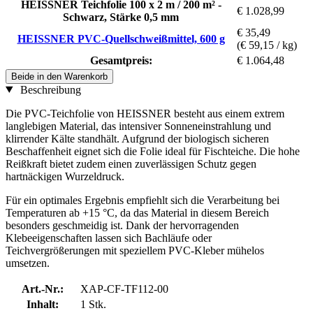
HEISSNER Teichfolie 100 x 2 m / 200 m² -
€ 1.028,99
Schwarz, Stärke 0,5 mm
€ 35,49
HEISSNER PVC-Quellschweißmittel, 600 g
(€ 59,15 / kg)
Gesamtpreis:
€ 1.064,48
Beide in den Warenkorb
Beschreibung
Die PVC-Teichfolie von HEISSNER besteht aus einem extrem
langlebigen Material, das intensiver Sonneneinstrahlung und
klirrender Kälte standhält. Aufgrund der biologisch sicheren
Beschaffenheit eignet sich die Folie ideal für Fischteiche. Die hohe
Reißkraft bietet zudem einen zuverlässigen Schutz gegen
hartnäckigen Wurzeldruck.
Für ein optimales Ergebnis empfiehlt sich die Verarbeitung bei
Temperaturen ab +15 °C, da das Material in diesem Bereich
besonders geschmeidig ist. Dank der hervorragenden
Klebeeigenschaften lassen sich Bachläufe oder
Teichvergrößerungen mit speziellem PVC-Kleber mühelos
umsetzen.
Art.-Nr.:
XAP-CF-TF112-00
Inhalt:
1 Stk.