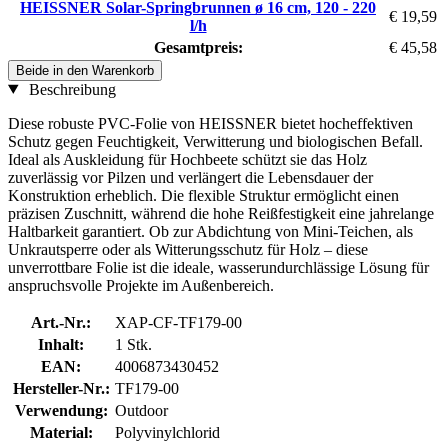
HEISSNER Solar-Springbrunnen ø 16 cm, 120 - 220
€ 19,59
l/h
Gesamtpreis:
€ 45,58
Beide in den Warenkorb
Beschreibung
Diese robuste PVC-Folie von HEISSNER bietet hocheffektiven
Schutz gegen Feuchtigkeit, Verwitterung und biologischen Befall.
Ideal als Auskleidung für Hochbeete schützt sie das Holz
zuverlässig vor Pilzen und verlängert die Lebensdauer der
Konstruktion erheblich. Die flexible Struktur ermöglicht einen
präzisen Zuschnitt, während die hohe Reißfestigkeit eine jahrelange
Haltbarkeit garantiert. Ob zur Abdichtung von Mini-Teichen, als
Unkrautsperre oder als Witterungsschutz für Holz – diese
unverrottbare Folie ist die ideale, wasserundurchlässige Lösung für
anspruchsvolle Projekte im Außenbereich.
Art.-Nr.:
XAP-CF-TF179-00
Inhalt:
1 Stk.
EAN:
4006873430452
Hersteller-Nr.:
TF179-00
Verwendung:
Outdoor
Material:
Polyvinylchlorid