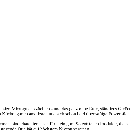
ziert Microgreens züchten - und das ganz ohne Erde, ständiges Gieß
n Küchengarten anzulegen und sich schon bald über saftige Powerpflan
ment sind charakteristisch für Heimgart. So entstehen Produkte, die s
sragende Qualität auf höchstem Niveau vereinen.