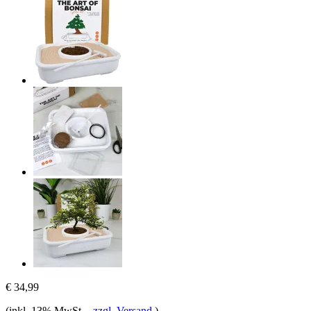
€ 34,99
(inkl. 13% MwSt.
-
zzgl. Versand
)