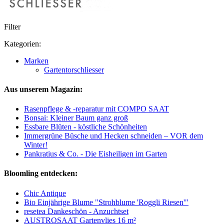
Filter
Kategorien:
Marken
Gartentorschliesser
Aus unserem Magazin:
Rasenpflege & -reparatur mit COMPO SAAT
Bonsai: Kleiner Baum ganz groß
Essbare Blüten - köstliche Schönheiten
Immergrüne Büsche und Hecken schneiden – VOR dem
Winter!
Pankratius & Co. - Die Eisheiligen im Garten
Bloomling entdecken:
Chic Antique
Bio Einjährige Blume "Strohblume 'Roggli Riesen'"
resetea Dankeschön - Anzuchtset
AUSTROSAAT Gartenvlies 16 m²