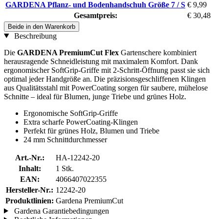
GARDENA Pflanz- und Bodenhandschuh Größe 7 / S
€ 9,99
Gesamtpreis:
€ 30,48
Beide in den Warenkorb
Beschreibung
Die
GARDENA PremiumCut Flex
Gartenschere kombiniert
herausragende Schneidleistung mit maximalem Komfort. Dank
ergonomischer SoftGrip-Griffe mit 2-Schritt-Öffnung passt sie sich
optimal jeder Handgröße an. Die präzisionsgeschliffenen Klingen
aus Qualitätsstahl mit PowerCoating sorgen für saubere, mühelose
Schnitte – ideal für Blumen, junge Triebe und grünes Holz.
Ergonomische SoftGrip-Griffe
Extra scharfe PowerCoating-Klingen
Perfekt für grünes Holz, Blumen und Triebe
24 mm Schnittdurchmesser
Art.-Nr.:
HA-12242-20
Inhalt:
1 Stk.
EAN:
4066407022355
Hersteller-Nr.:
12242-20
Produktlinien:
Gardena PremiumCut
Gardena Garantiebedingungen