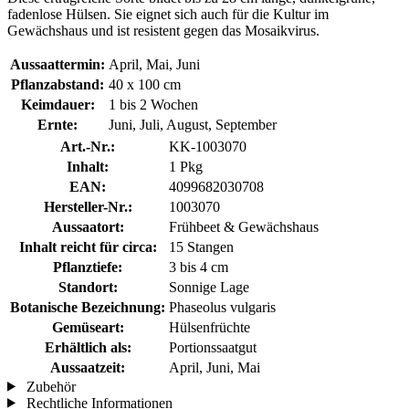
fadenlose Hülsen. Sie eignet sich auch für die Kultur im
Gewächshaus und ist resistent gegen das Mosaikvirus.
Aussaattermin:
April, Mai, Juni
Pflanzabstand:
40 x 100 cm
Keimdauer:
1 bis 2 Wochen
Ernte:
Juni, Juli, August, September
Art.-Nr.:
KK-1003070
Inhalt:
1 Pkg
EAN:
4099682030708
Hersteller-Nr.:
1003070
Aussaatort:
Frühbeet & Gewächshaus
Inhalt reicht für circa:
15 Stangen
Pflanztiefe:
3 bis 4 cm
Standort:
Sonnige Lage
Botanische Bezeichnung:
Phaseolus vulgaris
Gemüseart:
Hülsenfrüchte
Erhältlich als:
Portionssaatgut
Aussaatzeit:
April, Juni, Mai
Zubehör
Rechtliche Informationen