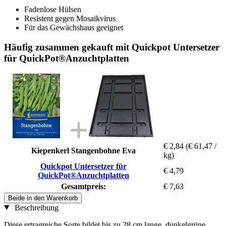
Fadenlose Hülsen
Resistent gegen Mosaikvirus
Für das Gewächshaus geeignet
Häufig zusammen gekauft mit Quickpot Untersetzer
für QuickPot®Anzuchtplatten
€ 2,84
(€ 61,47 /
Kiepenkerl Stangenbohne Eva
kg)
Quickpot Untersetzer für
€ 4,79
QuickPot®Anzuchtplatten
Gesamtpreis:
€ 7,63
Beide in den Warenkorb
Beschreibung
Diese ertragreiche Sorte bildet bis zu 28 cm lange, dunkelgrüne,