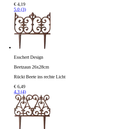
€ 4,19
5.0 (3)
Esschert Design
Beetzaun 26x28cm
Rückt Beete ins rechte Licht
€ 6,49
4.3 (4)