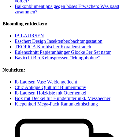
vorbei?
Balkonblumentipps gegen böses Erwachen: Was passt
zusammen?
Bloomling entdecken:
IB LAURSEN
Esschert Design Insektenbeobachtungsstation
TROPICA Karibischer Korallenstrauch
Eulenschnitt Papieranhänger Glocke 3er Set natur
Bavicchi Bio Keimsprossen "Mungobohne"
Neuheiten:
Ib Laursen Vase Weidengeflecht
Chic Antique Quilt mit Blumenmotiv
Ib Laursen Holzkiste mit Querhenkel
Box mit Deckel für Hundefutter inkl. Messbecher
Kiepenkerl Mega-Pack Ranunkelmischung