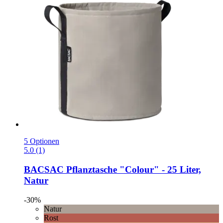
5 Optionen
5.0 (1)
BACSAC
Pflanztasche "Colour" -​ 25 Liter,
Natur
-30%
Natur
Rost