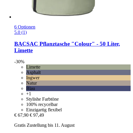
6 Optionen
5.0 (1)
BACSAC
Pflanztasche "Colour" -​ 50 Liter,
Limette
-30%
Limette
Asphalt
Ingwer
Natur
Blau
+1
Stylishe Farbtöne
100% recycelbar
Einzigartig flexibel
€ 67,90
€ 97,49
Gratis Zustellung bis 11. August