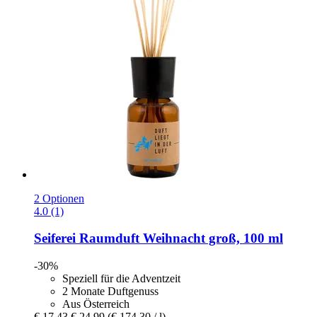
2 Optionen
4.0 (1)
Seiferei
Raumduft Weihnacht groß, 100 ml
-30%
Speziell für die Adventzeit
2 Monate Duftgenuss
Aus Österreich
€ 17,43
€ 24,99
(€ 174,30 / l)