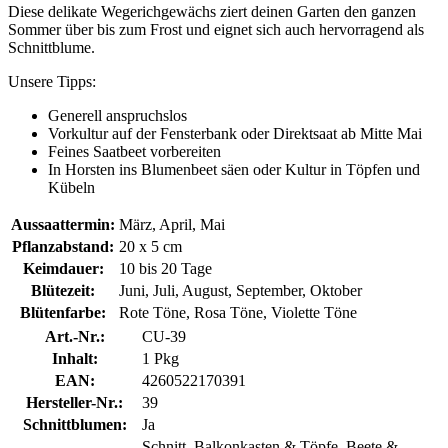
Diese delikate Wegerichgewächs ziert deinen Garten den ganzen
Sommer über bis zum Frost und eignet sich auch hervorragend als
Schnittblume.
Unsere Tipps:
Generell anspruchslos
Vorkultur auf der Fensterbank oder Direktsaat ab Mitte Mai
Feines Saatbeet vorbereiten
In Horsten ins Blumenbeet säen oder Kultur in Töpfen und
Kübeln
Aussaattermin:
März, April, Mai
Pflanzabstand:
20 x 5 cm
Keimdauer:
10 bis 20 Tage
Blütezeit:
Juni, Juli, August, September, Oktober
Blütenfarbe:
Rote Töne, Rosa Töne, Violette Töne
Art.-Nr.:
CU-39
Inhalt:
1 Pkg
EAN:
4260522170391
Hersteller-Nr.:
39
Schnittblumen:
Ja
Schnitt, Balkonkasten & Töpfe, Beete &