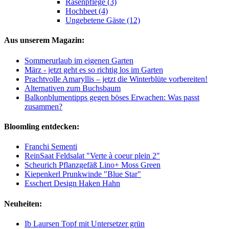
Rasenpflege (3)
Hochbeet (4)
Ungebetene Gäste (12)
Aus unserem Magazin:
Sommerurlaub im eigenen Garten
März - jetzt geht es so richtig los im Garten
Prachtvolle Amaryllis – jetzt die Winterblüte vorbereiten!
Alternativen zum Buchsbaum
Balkonblumentipps gegen böses Erwachen: Was passt
zusammen?
Bloomling entdecken:
Franchi Sementi
ReinSaat Feldsalat "Verte à coeur plein 2"
Scheurich Pflanzgefäß Lino+ Moss Green
Kiepenkerl Prunkwinde "Blue Star"
Esschert Design Haken Hahn
Neuheiten:
Ib Laursen Topf mit Untersetzer grün