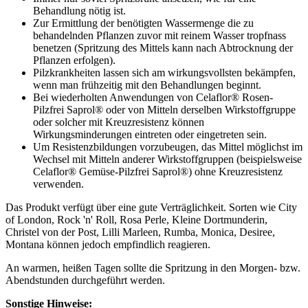
Behandlung nötig ist.
Zur Ermittlung der benötigten Wassermenge die zu
behandelnden Pflanzen zuvor mit reinem Wasser tropfnass
benetzen (Spritzung des Mittels kann nach Abtrocknung der
Pflanzen erfolgen).
Pilzkrankheiten lassen sich am wirkungsvollsten bekämpfen,
wenn man frühzeitig mit den Behandlungen beginnt.
Bei wiederholten Anwendungen von Celaflor® Rosen-
Pilzfrei Saprol® oder von Mitteln derselben Wirkstoffgruppe
oder solcher mit Kreuzresistenz können
Wirkungsminderungen eintreten oder eingetreten sein.
Um Resistenzbildungen vorzubeugen, das Mittel möglichst im
Wechsel mit Mitteln anderer Wirkstoffgruppen (beispielsweise
Celaflor® Gemüse-Pilzfrei Saprol®) ohne Kreuzresistenz
verwenden.
Das Produkt verfügt über eine gute Verträglichkeit. Sorten wie City
of London, Rock 'n' Roll, Rosa Perle, Kleine Dortmunderin,
Christel von der Post, Lilli Marleen, Rumba, Monica, Desiree,
Montana können jedoch empfindlich reagieren.
An warmen, heißen Tagen sollte die Spritzung in den Morgen- bzw.
Abendstunden durchgeführt werden.
Sonstige Hinweise: