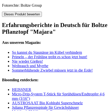
Fotorechte: Boltze Group
Dieses Produkt bewerten
Erfahrungsberichte in Deutsch für Boltze
Pflanztopf "Majara"
Aus unserem Magazin:
So kannst du Staunässe im Kübel verhindern
Primeln – der Frühling treibt es schon jetzt bunt!
Nie wieder Gießen!
Weihrauch und Myrrhe
Sommerblühende Zwiebel müssen jetzt in die Erde!
Bloomling entdecken:
HEISSNER
Micro-Drip-System T-Stück für Sprühdüsen/Endtropfer 4,6
mm (3/16")
AUSTROSAAT Bio Kohlrabi Superschmelz
Juliana Pflanzenspirale für Gewächshäuser