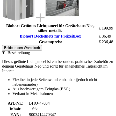
Biohort Getöntes Lichtpaneel für Gerätehaus Neo,
€ 199,99
silber-metallic
Biohort Deckelnetz für FreizeitBox
€ 36,49
Gesamtpreis:
€ 236,48
Beide in den Warenkorb
Beschreibung
Dieses getönte Lichtpaneel ist ein besonders praktisches Zubehör zu
deinem Gerätehaus Neo und sorgt für angenehmes Tageslicht im
Inneren.
Flexibel in jede Seitenwand einbaubar (jedoch nicht
nebeneinander)
Aus hochwertigem Echtglas (ESG)
Verbaut in Metallrahmen
Art.-Nr.:
BHO-47034
Inhalt:
1 Stk.
EAN:
9003414470347