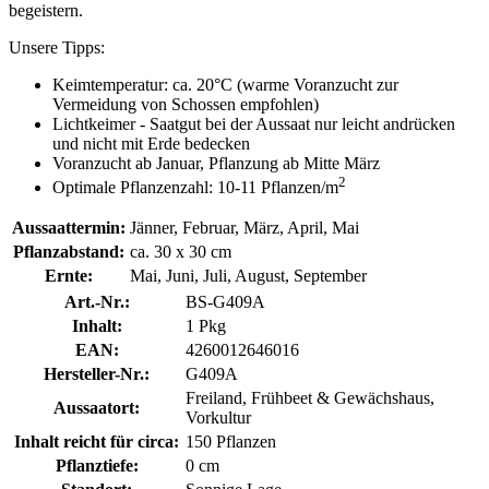
begeistern.
Unsere Tipps:
Keimtemperatur: ca. 20°C (warme Voranzucht zur
Vermeidung von Schossen empfohlen)
Lichtkeimer - Saatgut bei der Aussaat nur leicht andrücken
und nicht mit Erde bedecken
Voranzucht ab Januar, Pflanzung ab Mitte März
2
Optimale Pflanzenzahl: 10-11 Pflanzen/m
Aussaattermin:
Jänner, Februar, März, April, Mai
Pflanzabstand:
ca. 30 x 30 cm
Ernte:
Mai, Juni, Juli, August, September
Art.-Nr.:
BS-G409A
Inhalt:
1 Pkg
EAN:
4260012646016
Hersteller-Nr.:
G409A
Freiland, Frühbeet & Gewächshaus,
Aussaatort:
Vorkultur
Inhalt reicht für circa:
150 Pflanzen
Pflanztiefe:
0 cm