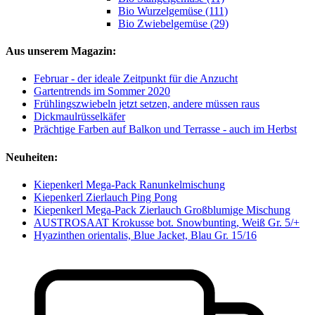
Bio Wurzelgemüse (111)
Bio Zwiebelgemüse (29)
Aus unserem Magazin:
Februar - der ideale Zeitpunkt für die Anzucht
Gartentrends im Sommer 2020
Frühlingszwiebeln jetzt setzen, andere müssen raus
Dickmaulrüsselkäfer
Prächtige Farben auf Balkon und Terrasse - auch im Herbst
Neuheiten:
Kiepenkerl Mega-Pack Ranunkelmischung
Kiepenkerl Zierlauch Ping Pong
Kiepenkerl Mega-Pack Zierlauch Großblumige Mischung
AUSTROSAAT Krokusse bot. Snowbunting, Weiß Gr. 5/+
Hyazinthen orientalis, Blue Jacket, Blau Gr. 15/16