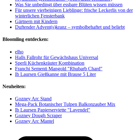
Was Sie unbedingt über essbare Blüten wissen müssen
Für unsere vierbeinigen Lieblinge: frische Leckerlis von der
winterlichen Fensterbank
Gärtnern mit Kindern
Duftender Advent(s)kranz – symbolbehaftet und beliebt
Bloomling entdecken:
elho
Halls Fallrohr für Gewächshaus Universal
Sperli Küchenkräuter Kombination
Franchi Sementi Mangold "Rhubarb Chard"
Ib Laursen Gießkanne mit Brause 5 Liter
Neuheiten:
Gozney Arc Stand
Mega-Pack Botanischer Tulpen Balkonzauber Mix
Ib Laursen Papierserviette "Lavendel"
Gozney Dough Scraper
Gozney Arc Mantel