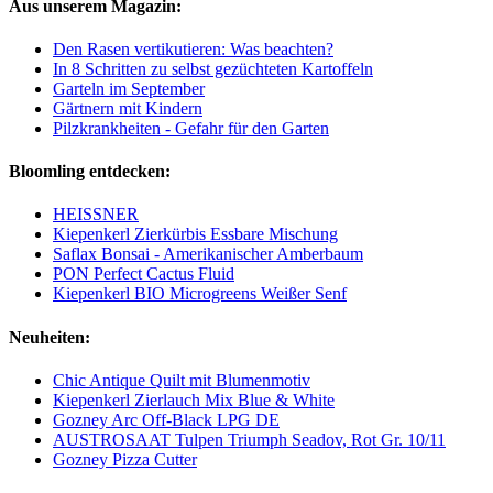
Aus unserem Magazin:
Den Rasen vertikutieren: Was beachten?
In 8 Schritten zu selbst gezüchteten Kartoffeln
Garteln im September
Gärtnern mit Kindern
Pilzkrankheiten - Gefahr für den Garten
Bloomling entdecken:
HEISSNER
Kiepenkerl Zierkürbis Essbare Mischung
Saflax Bonsai - Amerikanischer Amberbaum
PON Perfect Cactus Fluid
Kiepenkerl BIO Microgreens Weißer Senf
Neuheiten:
Chic Antique Quilt mit Blumenmotiv
Kiepenkerl Zierlauch Mix Blue & White
Gozney Arc Off-Black LPG DE
AUSTROSAAT Tulpen Triumph Seadov, Rot Gr. 10/11
Gozney Pizza Cutter