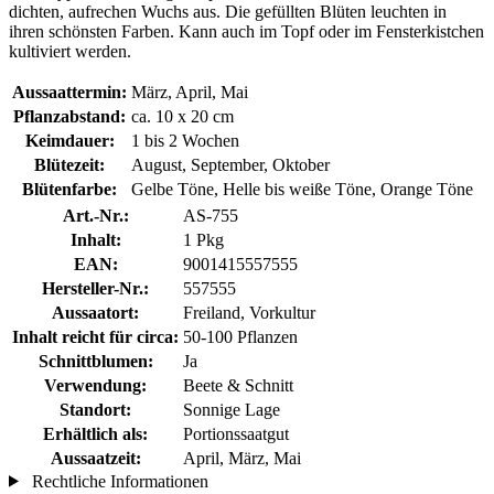
dichten, aufrechen Wuchs aus. Die gefüllten Blüten leuchten in
ihren schönsten Farben. Kann auch im Topf oder im Fensterkistchen
kultiviert werden.
Aussaattermin:
März, April, Mai
Pflanzabstand:
ca. 10 x 20 cm
Keimdauer:
1 bis 2 Wochen
Blütezeit:
August, September, Oktober
Blütenfarbe:
Gelbe Töne, Helle bis weiße Töne, Orange Töne
Art.-Nr.:
AS-755
Inhalt:
1 Pkg
EAN:
9001415557555
Hersteller-Nr.:
557555
Aussaatort:
Freiland, Vorkultur
Inhalt reicht für circa:
50-100 Pflanzen
Schnittblumen:
Ja
Verwendung:
Beete & Schnitt
Standort:
Sonnige Lage
Erhältlich als:
Portionssaatgut
Aussaatzeit:
April, März, Mai
Rechtliche Informationen