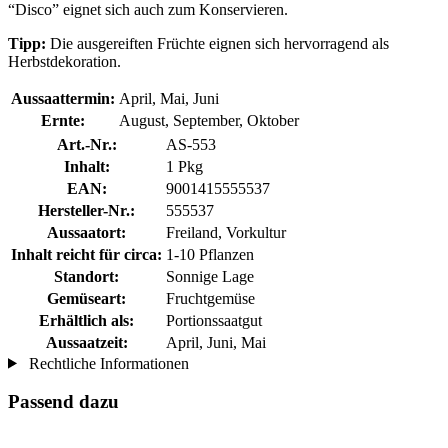
“Disco” eignet sich auch zum Konservieren.
Tipp:
Die ausgereiften Früchte eignen sich hervorragend als
Herbstdekoration.
Aussaattermin:
April, Mai, Juni
Ernte:
August, September, Oktober
Art.-Nr.:
AS-553
Inhalt:
1 Pkg
EAN:
9001415555537
Hersteller-Nr.:
555537
Aussaatort:
Freiland, Vorkultur
Inhalt reicht für circa:
1-10 Pflanzen
Standort:
Sonnige Lage
Gemüseart:
Fruchtgemüse
Erhältlich als:
Portionssaatgut
Aussaatzeit:
April, Juni, Mai
Rechtliche Informationen
Passend dazu