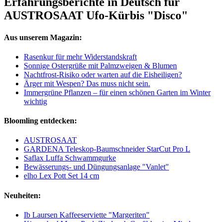
Erfahrungsberichte in Deutsch für
AUSTROSAAT Ufo-Kürbis "Disco"
Aus unserem Magazin:
Rasenkur für mehr Widerstandskraft
Sonnige Ostergrüße mit Palmzweigen & Blumen
Nachtfrost-Risiko oder warten auf die Eisheiligen?
Ärger mit Wespen? Das muss nicht sein.
Immergrüne Pflanzen – für einen schönen Garten im Winter
wichtig
Bloomling entdecken:
AUSTROSAAT
GARDENA Teleskop-Baumschneider StarCut Pro L
Saflax Luffa Schwammgurke
Bewässerungs- und Düngungsanlage "Vanlet"
elho Lex Pott Set 14 cm
Neuheiten:
Ib Laursen Kaffeeserviette "Margeriten"