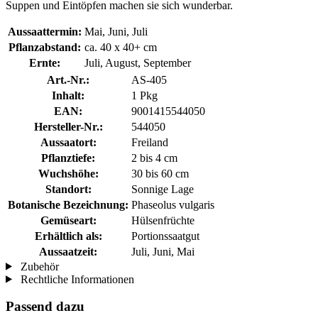
Suppen und Eintöpfen machen sie sich wunderbar.
Aussaattermin:
Mai, Juni, Juli
Pflanzabstand:
ca. 40 x 40+ cm
Ernte:
Juli, August, September
Art.-Nr.:
AS-405
Inhalt:
1 Pkg
EAN:
9001415544050
Hersteller-Nr.:
544050
Aussaatort:
Freiland
Pflanztiefe:
2 bis 4 cm
Wuchshöhe:
30 bis 60 cm
Standort:
Sonnige Lage
Botanische Bezeichnung:
Phaseolus vulgaris
Gemüseart:
Hülsenfrüchte
Erhältlich als:
Portionssaatgut
Aussaatzeit:
Juli, Juni, Mai
Zubehör
Rechtliche Informationen
Passend dazu