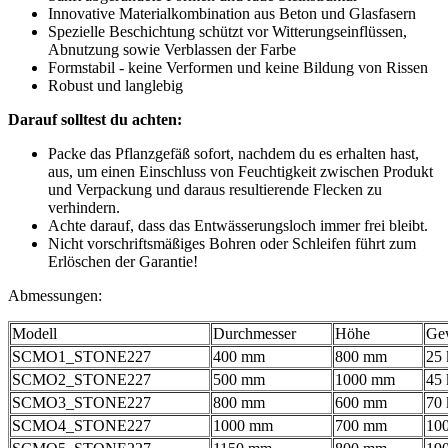
Innovative Materialkombination aus Beton und Glasfasern
Spezielle Beschichtung schützt vor Witterungseinflüssen,
Abnutzung sowie Verblassen der Farbe
Formstabil - keine Verformen und keine Bildung von Rissen
Robust und langlebig
Darauf solltest du achten:
Packe das Pflanzgefäß sofort, nachdem du es erhalten hast,
aus, um einen Einschluss von Feuchtigkeit zwischen Produkt
und Verpackung und daraus resultierende Flecken zu
verhindern.
Achte darauf, dass das Entwässerungsloch immer frei bleibt.
Nicht vorschriftsmäßiges Bohren oder Schleifen führt zum
Erlöschen der Garantie!
Abmessungen:
Modell
Durchmesser
Höhe
Ge
SCMO1_STONE227
400 mm
800 mm
25 
SCMO2_STONE227
500 mm
1000 mm
45 
SCMO3_STONE227
800 mm
600 mm
70 
SCMO4_STONE227
1000 mm
700 mm
100