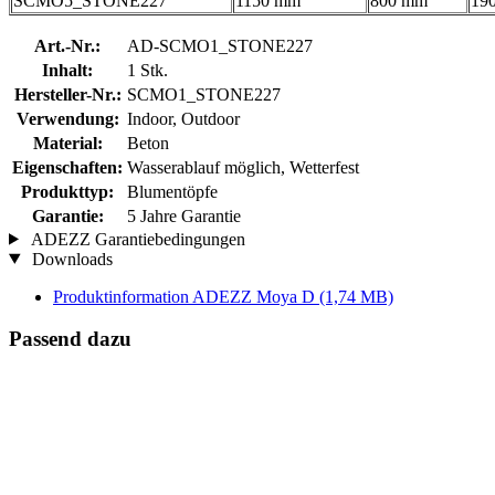
SCMO5_STONE227
1150 mm
800 mm
190
Art.-Nr.:
AD-SCMO1_STONE227
Inhalt:
1 Stk.
Hersteller-Nr.:
SCMO1_STONE227
Verwendung:
Indoor, Outdoor
Material:
Beton
Eigenschaften:
Wasserablauf möglich, Wetterfest
Produkttyp:
Blumentöpfe
Garantie:
5 Jahre Garantie
ADEZZ Garantiebedingungen
Downloads
Produktinformation ADEZZ Moya D
(1,74 MB)
Passend dazu