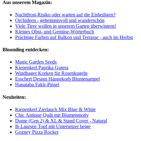
Aus unserem Magazin:
Nachtfrost-Risiko oder warten auf die Eisheiligen?
Orchideen - geheimnisvoll und wunderschön
Viele Tiere wollen in unserem Garten überwintern!
Kleines Obst- und Gemüse-Wörterbuch
Prächtige Farben auf Balkon und Terrasse - auch im Herbst
Bloomling entdecken:
Magic Garden Seeds
Kiepenkerl Paprika Gutera
Windhager Korken für Rosenkugeln
Esschert Design Hängekorb Blumenampel
Hanataba Fakir-Pinsel
Neuheiten:
Kiepenkerl Zierlauch Mix Blue & White
Chic Antique Quilt mit Blumenmotiv
Dome (Gen 2) & XL & Stand Cover - Natural
Ib Laursen Topf mit Untersetzer beige
Gozney Pizza Rocker