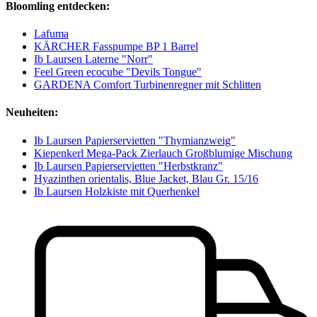
Bloomling entdecken:
Lafuma
KÄRCHER Fasspumpe BP 1 Barrel
Ib Laursen Laterne "Norr"
Feel Green ecocube "Devils Tongue"
GARDENA Comfort Turbinenregner mit Schlitten
Neuheiten:
Ib Laursen Papierservietten "Thymianzweig"
Kiepenkerl Mega-Pack Zierlauch Großblumige Mischung
Ib Laursen Papierservietten "Herbstkranz"
Hyazinthen orientalis, Blue Jacket, Blau Gr. 15/16
Ib Laursen Holzkiste mit Querhenkel