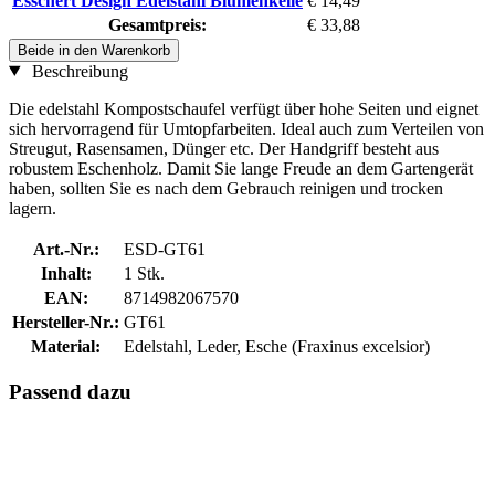
Esschert Design Edelstahl Blumenkelle
€ 14,49
Gesamtpreis:
€ 33,88
Beide in den Warenkorb
Beschreibung
Die edelstahl Kompostschaufel verfügt über hohe Seiten und eignet
sich hervorragend für Umtopfarbeiten. Ideal auch zum Verteilen von
Streugut, Rasensamen, Dünger etc. Der Handgriff besteht aus
robustem Eschenholz. Damit Sie lange Freude an dem Gartengerät
haben, sollten Sie es nach dem Gebrauch reinigen und trocken
lagern.
Art.-Nr.:
ESD-GT61
Inhalt:
1 Stk.
EAN:
8714982067570
Hersteller-Nr.:
GT61
Material:
Edelstahl, Leder, Esche (Fraxinus excelsior)
Passend dazu