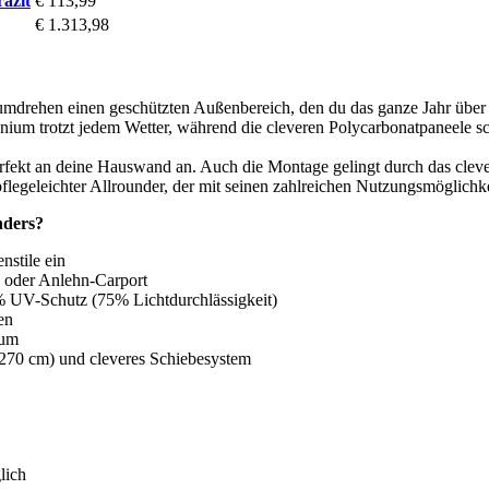
azit
€ 113,99
€ 1.313,98
mdrehen einen geschützten Außenbereich, den du das ganze Jahr über
ium trotzt jedem Wetter, während die cleveren Polycarbonatpaneele sc
fekt an deine Hauswand an. Auch die Montage gelingt durch das clever
flegeleichter Allrounder, der mit seinen zahlreichen Nutzungsmöglichke
nders?
nstile ein
d oder Anlehn-Carport
% UV-Schutz (75% Lichtdurchlässigkeit)
en
ium
270 cm) und cleveres Schiebesystem
lich