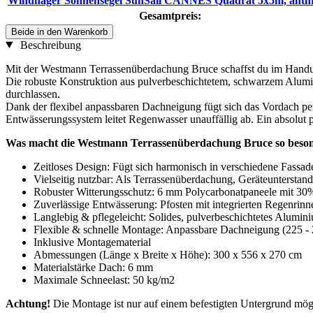
Windhager Sonnensegel SunSail CANNES Quadrat 5x5m, anthr
Gesamtpreis:
Beide in den Warenkorb
Beschreibung
Mit der Westmann Terrassenüberdachung Bruce schaffst du im Handu
Die robuste Konstruktion aus pulverbeschichtetem, schwarzem Alumin
durchlassen.
Dank der flexibel anpassbaren Dachneigung fügt sich das Vordach per
Entwässerungssystem leitet Regenwasser unauffällig ab. Ein absolut p
Was macht die Westmann Terrassenüberdachung Bruce so beso
Zeitloses Design: Fügt sich harmonisch in verschiedene Fassade
Vielseitig nutzbar: Als Terrassenüberdachung, Geräteunterstan
Robuster Witterungsschutz: 6 mm Polycarbonatpaneele mit 30
Zuverlässige Entwässerung: Pfosten mit integrierten Regenrinn
Langlebig & pflegeleicht: Solides, pulverbeschichtetes Alumin
Flexible & schnelle Montage: Anpassbare Dachneigung (225 - 
Inklusive Montagematerial
Abmessungen (Länge x Breite x Höhe): 300 x 556 x 270 cm
Materialstärke Dach: 6 mm
Maximale Schneelast: 50 kg/m2
Achtung!
Die Montage ist nur auf einem befestigten Untergrund mög