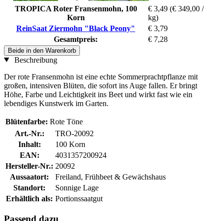
TROPICA Roter Fransenmohn, 100
€ 3,49
(€ 349,00 /
Korn
kg)
ReinSaat Ziermohn "Black Peony"
€ 3,79
Gesamtpreis:
€ 7,28
Beide in den Warenkorb
Beschreibung
Der rote Fransenmohn ist eine echte Sommerprachtpflanze mit
großen, intensiven Blüten, die sofort ins Auge fallen. Er bringt
Höhe, Farbe und Leichtigkeit ins Beet und wirkt fast wie ein
lebendiges Kunstwerk im Garten.
Blütenfarbe:
Rote Töne
Art.-Nr.:
TRO-20092
Inhalt:
100 Korn
EAN:
4031357200924
Hersteller-Nr.:
20092
Aussaatort:
Freiland, Frühbeet & Gewächshaus
Standort:
Sonnige Lage
Erhältlich als:
Portionssaatgut
Passend dazu