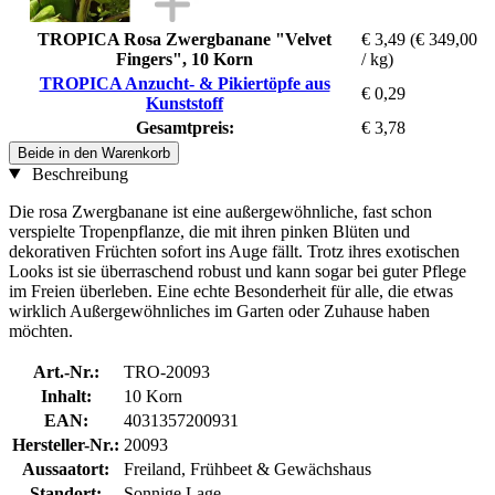
TROPICA Rosa Zwergbanane "Velvet
€ 3,49
(€ 349,00
Fingers", 10 Korn
/ kg)
TROPICA Anzucht- & Pikiertöpfe aus
€ 0,29
Kunststoff
Gesamtpreis:
€ 3,78
Beide in den Warenkorb
Beschreibung
Die rosa Zwergbanane ist eine außergewöhnliche, fast schon
verspielte Tropenpflanze, die mit ihren pinken Blüten und
dekorativen Früchten sofort ins Auge fällt. Trotz ihres exotischen
Looks ist sie überraschend robust und kann sogar bei guter Pflege
im Freien überleben. Eine echte Besonderheit für alle, die etwas
wirklich Außergewöhnliches im Garten oder Zuhause haben
möchten.
Art.-Nr.:
TRO-20093
Inhalt:
10 Korn
EAN:
4031357200931
Hersteller-Nr.:
20093
Aussaatort:
Freiland, Frühbeet & Gewächshaus
Standort:
Sonnige Lage