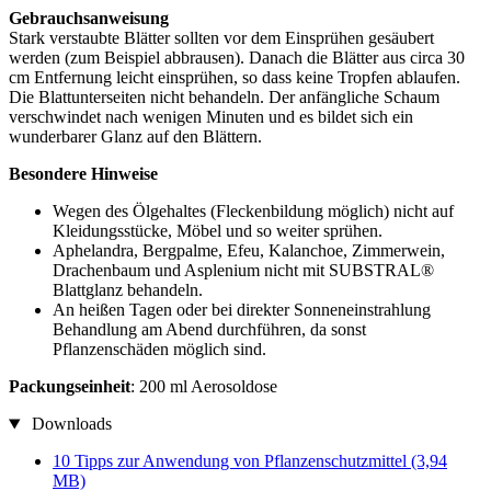
Gebrauchsanweisung
Stark verstaubte Blätter sollten vor dem Einsprühen gesäubert
werden (zum Beispiel abbrausen). Danach die Blätter aus circa 30
cm Entfernung leicht einsprühen, so dass keine Tropfen ablaufen.
Die Blattunterseiten nicht behandeln. Der anfängliche Schaum
verschwindet nach wenigen Minuten und es bildet sich ein
wunderbarer Glanz auf den Blättern.
Besondere Hinweise
Wegen des Ölgehaltes (Fleckenbildung möglich) nicht auf
Kleidungsstücke, Möbel und so weiter sprühen.
Aphelandra, Bergpalme, Efeu, Kalanchoe, Zimmerwein,
Drachenbaum und Asplenium nicht mit SUBSTRAL®
Blattglanz behandeln.
An heißen Tagen oder bei direkter Sonneneinstrahlung
Behandlung am Abend durchführen, da sonst
Pflanzenschäden möglich sind.
Packungseinheit
: 200 ml Aerosoldose
Downloads
10 Tipps zur Anwendung von Pflanzenschutzmittel
(3,94
MB)