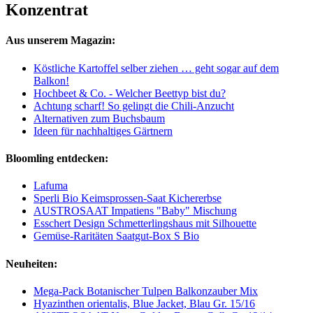
Konzentrat
Aus unserem Magazin:
Köstliche Kartoffel selber ziehen … geht sogar auf dem
Balkon!
Hochbeet & Co. - Welcher Beettyp bist du?
Achtung scharf! So gelingt die Chili-Anzucht
Alternativen zum Buchsbaum
Ideen für nachhaltiges Gärtnern
Bloomling entdecken:
Lafuma
Sperli Bio Keimsprossen-Saat Kichererbse
AUSTROSAAT Impatiens "Baby" Mischung
Esschert Design Schmetterlingshaus mit Silhouette
Gemüse-Raritäten Saatgut-Box S Bio
Neuheiten:
Mega-Pack Botanischer Tulpen Balkonzauber Mix
Hyazinthen orientalis, Blue Jacket, Blau Gr. 15/16