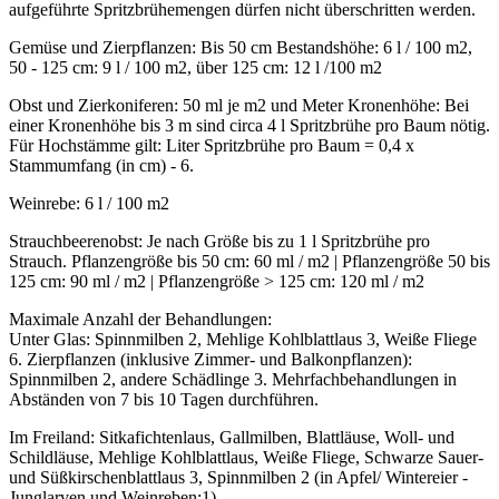
aufgeführte Spritzbrühemengen dürfen nicht überschritten werden.
Gemüse und Zierpflanzen: Bis 50 cm Bestandshöhe: 6 l / 100 m2,
50 - 125 cm: 9 l / 100 m2, über 125 cm: 12 l /100 m2
Obst und Zierkoniferen: 50 ml je m2 und Meter Kronenhöhe: Bei
einer Kronenhöhe bis 3 m sind circa 4 l Spritzbrühe pro Baum nötig.
Für Hochstämme gilt: Liter Spritzbrühe pro Baum = 0,4 x
Stammumfang (in cm) - 6.
Weinrebe: 6 l / 100 m2
Strauchbeerenobst: Je nach Größe bis zu 1 l Spritzbrühe pro
Strauch. Pflanzengröße bis 50 cm: 60 ml / m2 | Pflanzengröße 50 bis
125 cm: 90 ml / m2 | Pflanzengröße > 125 cm: 120 ml / m2
Maximale Anzahl der Behandlungen:
Unter Glas: Spinnmilben 2, Mehlige Kohlblattlaus 3, Weiße Fliege
6. Zierpflanzen (inklusive Zimmer- und Balkonpflanzen):
Spinnmilben 2, andere Schädlinge 3. Mehrfachbehandlungen in
Abständen von 7 bis 10 Tagen durchführen.
Im Freiland: Sitkafichtenlaus, Gallmilben, Blattläuse, Woll- und
Schildläuse, Mehlige Kohlblattlaus, Weiße Fliege, Schwarze Sauer-
und Süßkirschenblattlaus 3, Spinnmilben 2 (in Apfel/ Wintereier -
Junglarven und Weinreben:1).