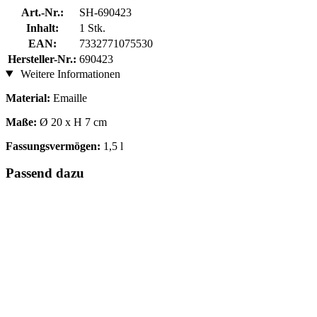
Art.-Nr.:
SH-690423
Inhalt:
1 Stk.
EAN:
7332771075530
Hersteller-Nr.:
690423
Weitere Informationen
Material:
Emaille
Maße:
Ø 20 x H 7 cm
Fassungsvermögen:
1,5 l
Passend dazu