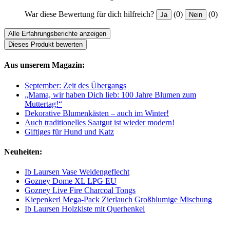
War diese Bewertung für dich hilfreich?
(0)
(0)
Ja
Nein
Alle Erfahrungsberichte anzeigen
Dieses Produkt bewerten
Aus unserem Magazin:
September: Zeit des Übergangs
„Mama, wir haben Dich lieb: 100 Jahre Blumen zum
Muttertag!“
Dekorative Blumenkästen – auch im Winter!
Auch traditionelles Saatgut ist wieder modern!
Giftiges für Hund und Katz
Neuheiten:
Ib Laursen Vase Weidengeflecht
Gozney Dome XL LPG EU
Gozney Live Fire Charcoal Tongs
Kiepenkerl Mega-Pack Zierlauch Großblumige Mischung
Ib Laursen Holzkiste mit Querhenkel