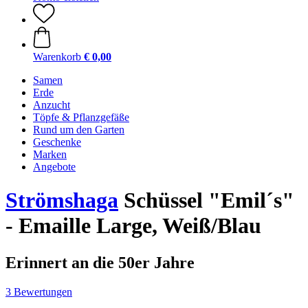
Warenkorb
€ 0,00
Samen
Erde
Anzucht
Töpfe & Pflanzgefäße
Rund um den Garten
Geschenke
Marken
Angebote
Strömshaga
Schüssel "Emil´s"
- Emaille Large, Weiß/Blau
Erinnert an die 50er Jahre
3 Bewertungen